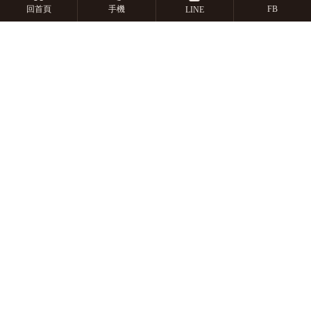
回首頁
手機
FB
LINE
客廳燈具怎麼搭配？嘉義軌道
燈安裝｜西區軌道燈安裝
選窗簾要注意什麼？嘉義窗簾
訂製｜西區窗簾訂製