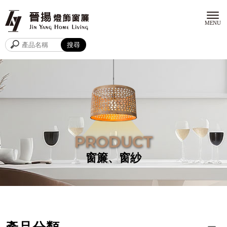
窗簾、窗紗