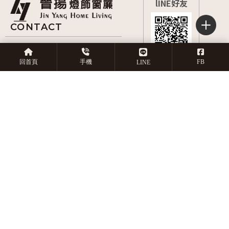
0966-806485
嘉義市西區博愛路二段
回首頁
手機
FB
LINE
397號
9:00~21:00
回首頁
關於晉揚
服務項目
產品目錄
作品實績
店長推薦
常見問題
預約丈量
窗簾安裝
嘉義窗簾安裝
西區窗簾安裝
地板安裝
嘉義地板安
Designed by
揚京快客
Copyright © 2026
隱私權政策
網站使用條款
..