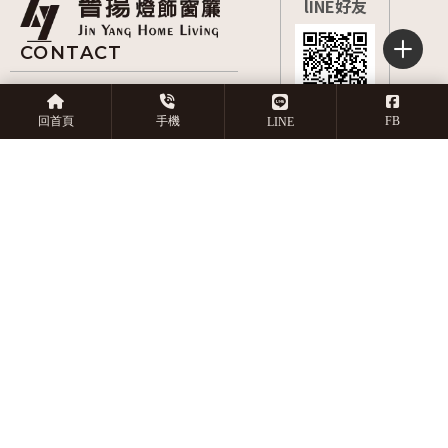
0966-806485
嘉義市西區博愛路二段
回首頁
手機
FB
LINE
397號
9:00~21:00
回首頁
關於晉揚
服務項目
產品目錄
作品實績
店長推薦
常見問題
預約丈量
窗簾安裝
嘉義窗簾安裝
西區窗簾安裝
地板安裝
嘉義地板安
Designed by
揚京快客
Copyright © 2026
隱私權政策
網站使用條款
..