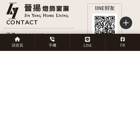
0966-806485
嘉義市西區博愛路二段
回首頁
手機
FB
LINE
397號
9:00~21:00
回首頁
關於晉揚
服務項目
產品目錄
作品實績
店長推薦
常見問題
預約丈量
窗簾安裝
嘉義窗簾安裝
西區窗簾安裝
地板安裝
嘉義地板安