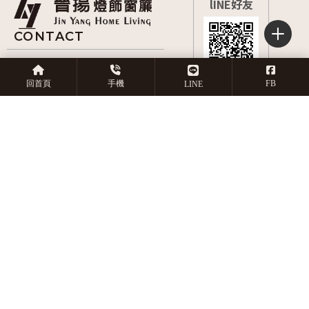
0966-806485
嘉義市西區博愛路二段
回首頁
手機
FB
LINE
397號
9:00~21:00
回首頁
關於晉揚
服務項目
產品目錄
作品實績
店長推薦
常見問題
預約丈量
窗簾安裝
嘉義窗簾安裝
西區窗簾安裝
地板安裝
嘉義地板安
Designed by
揚京快客
Copyright © 2026
隱私權政策
網站使用條款
..